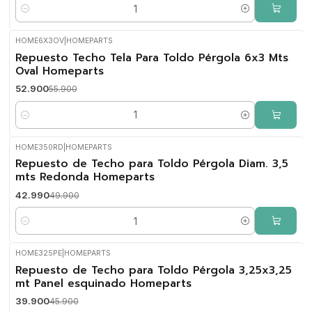
Cantidad
HOME6X3OV
|
HOMEPARTS
-5%
Repuesto Techo Tela Para Toldo Pérgola 6x3 Mts
OFF
Oval Homeparts
52.900
55.900
Cantidad
HOME350RD
|
HOMEPARTS
-14%
Repuesto de Techo para Toldo Pérgola Diam. 3,5
OFF
mts Redonda Homeparts
42.990
49.900
Cantidad
HOME325PE
|
HOMEPARTS
-13%
Repuesto de Techo para Toldo Pérgola 3,25x3,25
OFF
mt Panel esquinado Homeparts
39.900
45.900