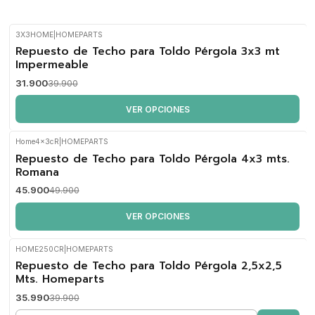
3X3HOME
|
HOMEPARTS
-20%
Repuesto de Techo para Toldo Pérgola 3x3 mt
OFF
Impermeable
31.900
39.900
VER OPCIONES
Home4x3cR
|
HOMEPARTS
-8%
Repuesto de Techo para Toldo Pérgola 4x3 mts.
OFF
Romana
45.900
49.900
VER OPCIONES
HOME250CR
|
HOMEPARTS
-10%
Repuesto de Techo para Toldo Pérgola 2,5x2,5
OFF
Mts. Homeparts
35.990
39.900