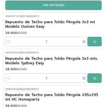
VER OPCIONES
298OUTHOM
|
HOMEPARTS
-13%
Repuesto de Techo para Toldo Pérgola 3x3 mt
OFF
Modelo Outzen Easy
39.900
45.900
Cantidad
300SYDHOM
|
HOMEPARTS
-15%
Repuesto de Techo para Toldo Pérgola 3x3 mts.
OFF
Modelo Sydney Easy
38.900
45.900
Cantidad
298HCHOME
|
HOMEPARTS
-13%
Repuesto de Techo para Toldo Pérgola 295x295
OFF
mt HC Homeparts
39.900
45.900