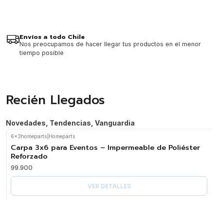
Envíos a todo Chile
Nos preocupamos de hacer llegar tus productos en el menor
tiempo posible
Recién Llegados
Novedades, Tendencias, Vanguardia
6x3homeparts
|
Homeparts
Agotado
Carpa 3x6 para Eventos – Impermeable de Poliéster
Reforzado
99.900
VER DETALLES