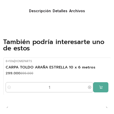
Descripción
Detalles
Archivos
También podría interesarte uno
de estos
6x10te
|
HOMEPARTS
-25%
CARPA TOLDO ARAÑA ESTRELLA 10 x 6 metros
OFF
299.000
399.000
Cantidad